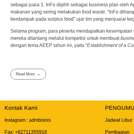
sebagai juara 1. InFo dipilih sebagai business plan ole
makanan yang sering melakukan
food waste
. “InFo diha
berdampak pada surplus food” ujar tim yang menjuarai ke
Selama program, para peserta mendapatkan kesempatan u
mereka ditantang melalui kompetisi untuk membuat
busin
dengan tema AEEP tahun ini, yaitu “
Establishment of a C
Read More
Kontak Kami
PENGUM
Instagram : admbisnis
Jadwal Libur
Fax: +62711355918
Pembagian