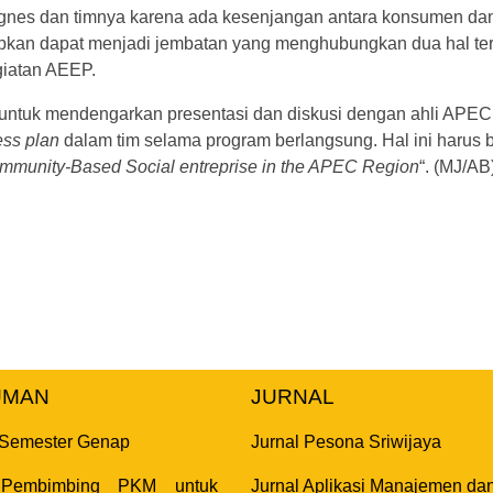
h Agnes dan timnya karena ada kesenjangan antara konsumen d
rapkan dapat menjadi jembatan yang menghubungkan dua hal te
giatan AEEP.
ntuk mendengarkan presentasi dan diskusi dengan ahli APEC. 
ess plan
dalam tim selama program berlangsung. Hal ini harus
ommunity-Based Social entreprise in the APEC Region
“. (MJ/AB
UMAN
JURNAL
 Semester Genap
Jurnal Pesona Sriwijaya
 Pembimbing PKM untuk
Jurnal Aplikasi Manajemen dan