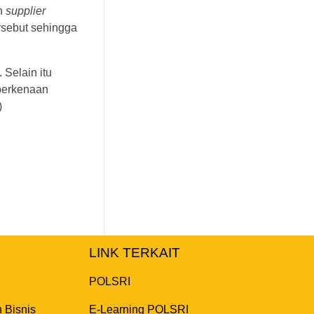
an
supplier
rsebut sehingga
Selain itu
 berkenaan
)
LINK TERKAIT
POLSRI
 Bisnis
E-Learning POLSRI