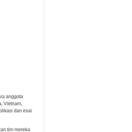
ra anggota
a, Vietnam,
plikasi dan esai
kan tim mereka