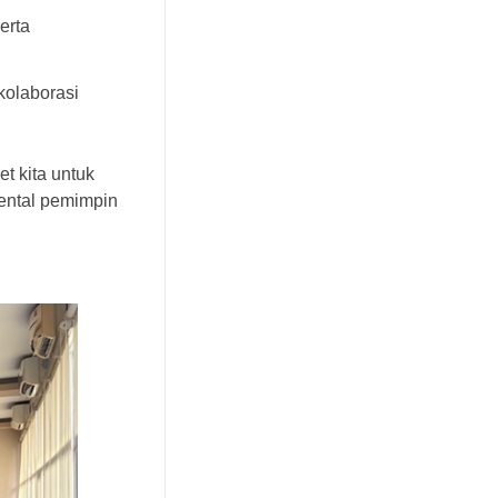
erta
kolaborasi
t kita untuk
mental pemimpin