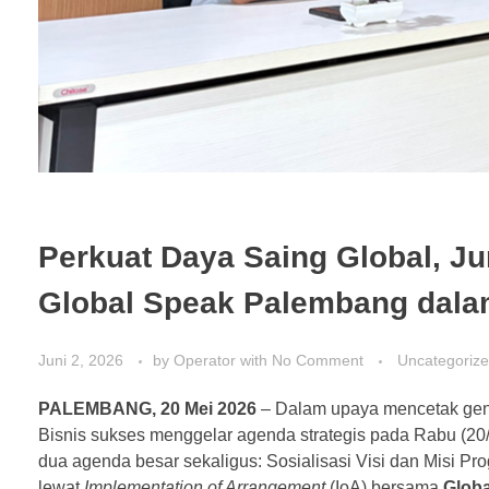
Perkuat Daya Saing Global, J
Global Speak Palembang dala
Juni 2, 2026
by
Operator
with
No Comment
Uncategoriz
PALEMBANG, 20 Mei 2026
– Dalam upaya mencetak gener
Bisnis sukses menggelar agenda strategis pada Rabu (20/
dua agenda besar sekaligus: Sosialisasi Visi dan Misi Pro
lewat
Implementation of Arrangement
(IoA) bersama
Glob