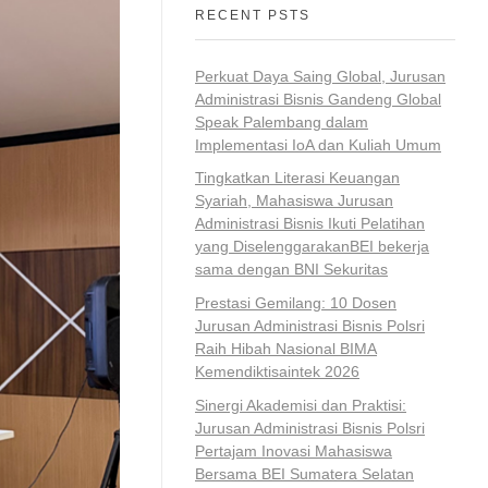
RECENT PSTS
Perkuat Daya Saing Global, Jurusan
Administrasi Bisnis Gandeng Global
Speak Palembang dalam
Implementasi IoA dan Kuliah Umum
Tingkatkan Literasi Keuangan
Syariah, Mahasiswa Jurusan
Administrasi Bisnis Ikuti Pelatihan
yang DiselenggarakanBEI bekerja
sama dengan BNI Sekuritas
Prestasi Gemilang: 10 Dosen
Jurusan Administrasi Bisnis Polsri
Raih Hibah Nasional BIMA
Kemendiktisaintek 2026
Sinergi Akademisi dan Praktisi:
Jurusan Administrasi Bisnis Polsri
Pertajam Inovasi Mahasiswa
Bersama BEI Sumatera Selatan