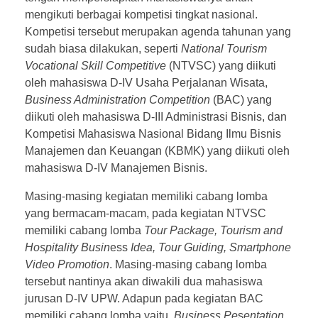
DIII Adm. Bisnis
Dosen dan Tenaga Kependidikan
Kegiatan
mengikuti berbagai kompetisi tingkat nasional.
Jurnal Aplikasi Manajemen dan Bisnis
DIV Manajemen Bisnis
Kompetisi tersebut merupakan agenda tahunan yang
Sistem dan Capaian Perkuliahan
sudah biasa dilakukan, seperti
National Tourism
Skripsi/LA Mahasiswa
ALUMNI
D-IV BISNIS DIGITAL
Jurnal Terapan Ilmu Ekonomi dan Bisnis
Fasilitas
Vocational Skill Competitive
(NTVSC) yang diikuti
oleh mahasiswa D-IV Usaha Perjalanan Wisata,
LMS POLSRI
S-2 Marketing Innovation Technology
Lab perkantoran
Struktur Organisasi
Business Administration Competition
(BAC) yang
diikuti oleh mahasiswa D-III Administrasi Bisnis, dan
ARSIP
Layanan Kuliah Praktek (KP)
Lab Pengetikan
Kompetisi Mahasiswa Nasional Bidang Ilmu Bisnis
Manajemen dan Keuangan (KBMK) yang diikuti oleh
Lab Komputer
mahasiswa D-IV Manajemen Bisnis.
Lab Bisnis
Masing-masing kegiatan memiliki cabang lomba
yang bermacam-macam, pada kegiatan NTVSC
Lab Manajemen
memiliki cabang lomba
Tour Package, Tourism and
Perpustakaan
Hospitality Busin
ess
Idea, Tour Guiding, Smartphone
Video Promotion
. Masing-masing cabang lomba
tersebut nantinya akan diwakili dua mahasiswa
jurusan D-IV UPW. Adapun pada kegiatan BAC
memiliki cabang lomba yaitu,
Business Pe
s
entation
,