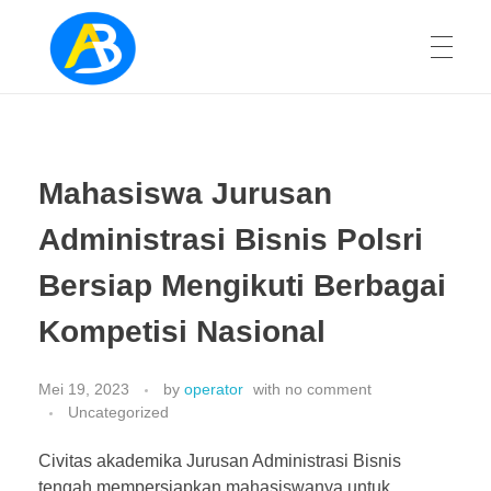
BERANDA
Jurusan Administrasi Bisnis
Mahasiswa Jurusan
INFORMASI
Administrasi Bisnis Polsri
Bersiap Mengikuti Berbagai
Kalender Akademik
PROFIL
Kompetisi Nasional
Status Akreditasi
Mei 19, 2023
by
operator
with
no comment
Visi, Misi, Tujan, dan Strategi
JURNAL
Pengumuman
Uncategorized
Program Studi
Jadwal Kuliah
Civitas akademika Jurusan Administrasi Bisnis
tengah mempersiapkan mahasiswanya untuk
Jurnal Pesona Sriwijaya
LAYANAN MAHASISWA